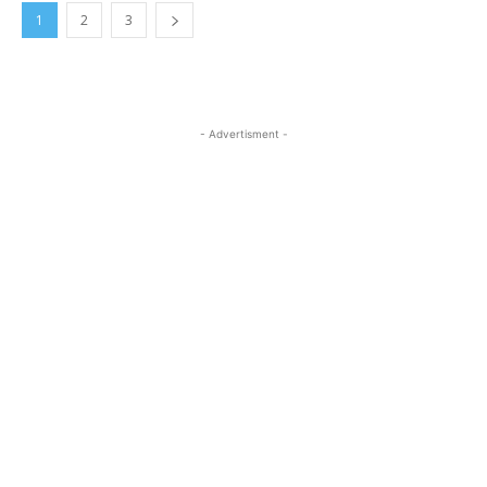
1
2
3
- Advertisment -