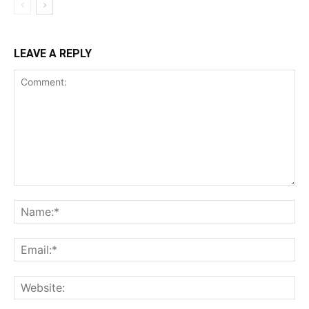
LEAVE A REPLY
Comment:
Na
Ema
Web