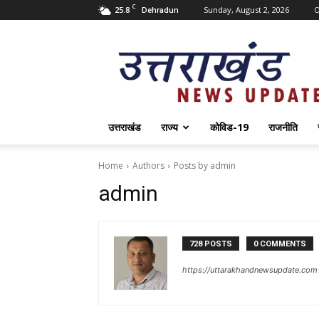
C
25.8
Sunday, August 2, 2026
O
Dehradun
Uttarakhand
News
Update
उत्तराखंड
राज्य
कोविड-19
राजनीति
Home
Authors
Posts by admin
admin
728 POSTS
0 COMMENTS
https://uttarakhandnewsupdate.com