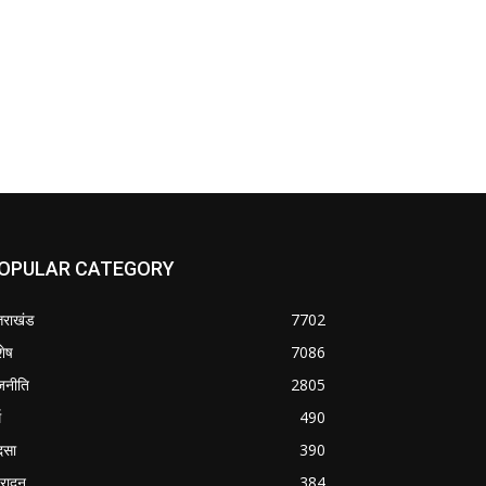
OPULAR CATEGORY
्तराखंड
7702
शेष
7086
जनीति
2805
म
490
दसा
390
हरादून
384