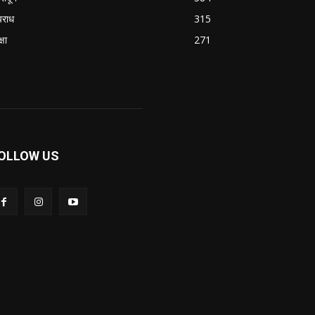
राध
315
्षा
271
OLLOW US