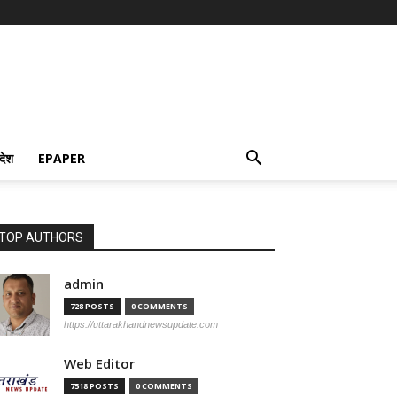
देश
EPAPER
TOP AUTHORS
admin
728 POSTS
0 COMMENTS
https://uttarakhandnewsupdate.com
Web Editor
7518 POSTS
0 COMMENTS