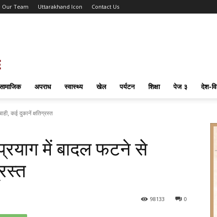
Our Team
Uttarakhand Icon
Contact Us
सामाजिक
अपराध
स्वास्थ्य
खेल
पर्यटन
शिक्षा
पेज ३
देश-वि
, कई दुकानें क्षतिग्रस्त
याग में बादल फटने से
्रस्त
98
133
0