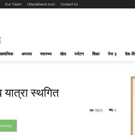
Our Team
Uttarakhand Icon
Contact Us
सामाजिक
अपराध
स्वास्थ्य
खेल
पर्यटन
शिक्षा
पेज ३
देश-वि
 यात्रा स्थगित
98
25
0
atsApp