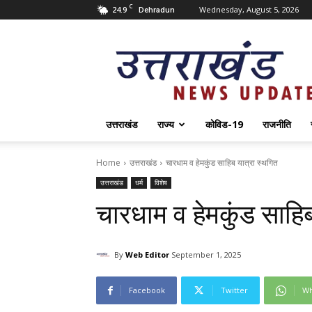
C
24.9
Wednesday, August 5, 2026
Dehradun
Uttarakhand
News
Update
उत्तराखंड
राज्य
कोविड-19
राजनीति
Home
उत्तराखंड
चारधाम व हेमकुंड साहिब यात्रा स्थगित
उत्तराखंड
धर्म
विशेष
चारधाम व हेमकुंड साहिब
By
Web Editor
September 1, 2025
Facebook
Twitter
Wh