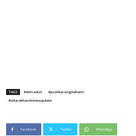
TAGS
#dehradun
#pushkarsinghdhami
#uttarakhandnewsupdate
Facebook
Twitter
WhatsApp