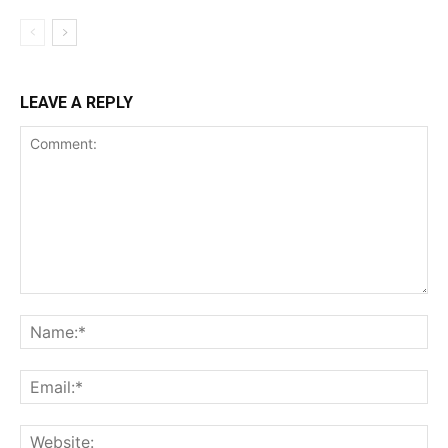
LEAVE A REPLY
Comment:
Na
Ema
Web