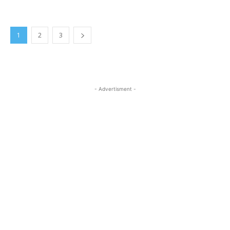
1
2
3
- Advertisment -