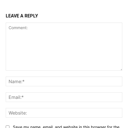
LEAVE A REPLY
Comment:
Na
Ema
Web
Save my name, email, and website in this browser for the