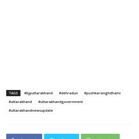
TAGS
#bjputtarakhand
#dehradun
#pushkarsinghdhami
#uttarakhand
#uttarakhandgovernment
#uttarakhandnewsupdate