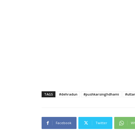
TAGS
#dehradun
#pushkarsinghdhami
#utta
Facebook
Twitter
Wh