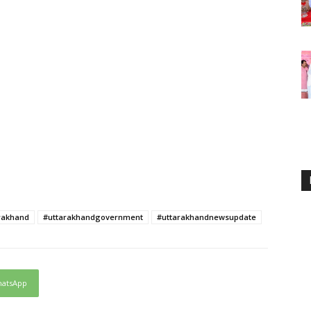
rakhand
#uttarakhandgovernment
#uttarakhandnewsupdate
atsApp