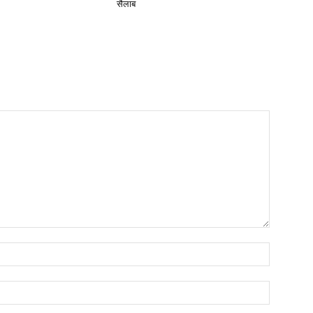
सैलाब
Name:*
Email:*