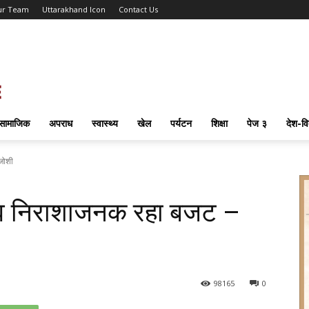
ur Team
Uttarakhand Icon
Contact Us
सामाजिक
अपराध
स्वास्थ्य
खेल
पर्यटन
शिक्षा
पेज ३
देश-वि
जोशी
 व निराशाजनक रहा बजट –
98
165
0