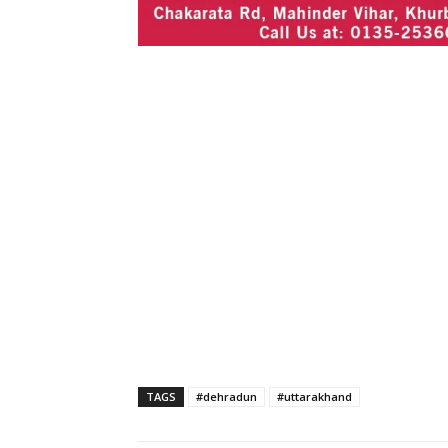
TAGS
#dehradun
#uttarakhand