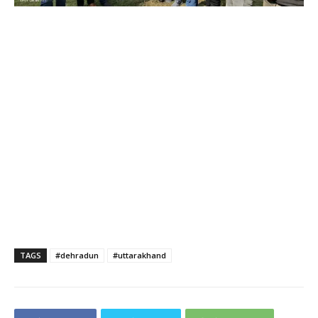
TAGS
#dehradun
#uttarakhand