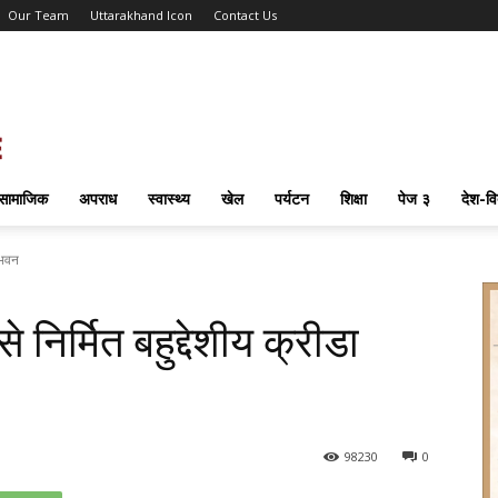
Our Team
Uttarakhand Icon
Contact Us
सामाजिक
अपराध
स्वास्थ्य
खेल
पर्यटन
शिक्षा
पेज ३
देश-वि
 भवन
िर्मित बहुद्देशीय क्रीडा
98
230
0