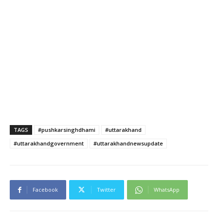
TAGS
#pushkarsinghdhami
#uttarakhand
#uttarakhandgovernment
#uttarakhandnewsupdate
Facebook
Twitter
WhatsApp