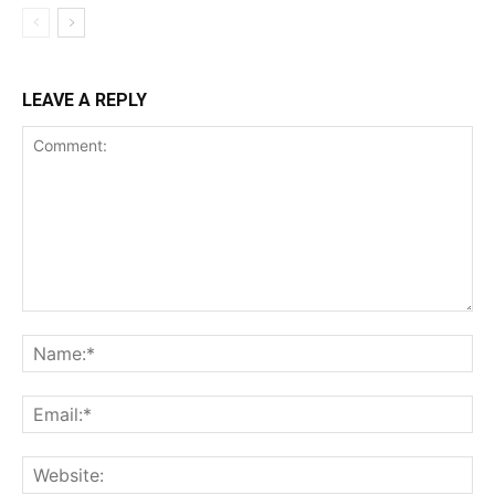
LEAVE A REPLY
Comment:
Na
Ema
Web