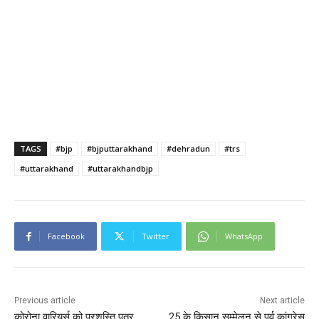
TAGS
#bjp
#bjputtarakhand
#dehradun
#trs
#uttarakhand
#uttarakhandbjp
Facebook
Twitter
WhatsApp
Previous article
Next article
कोरोना वारियर्स को प्रशस्ति पत्र
25 के किसान सम्मेलन से पूर्व कांग्रेस