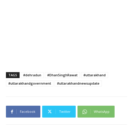
TAGS
#dehradun
#DhanSinghRawat
#uttarakhand
#uttarakhandgovernment
#uttarakhandnewsupdate
Facebook
Twitter
WhatsApp