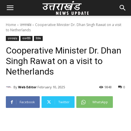
Home
उत्तराखंड
Cooperative Minister Dr. Dhan Singh Rawat on a visit
to Netherlands
उत्तराखंड
राजनीति
विशेष
Cooperative Minister Dr. Dhan
Singh Rawat on a visit to
Netherlands
By
Web Editor
February 10, 2025
98
48
0
Facebook
Twitter
WhatsApp