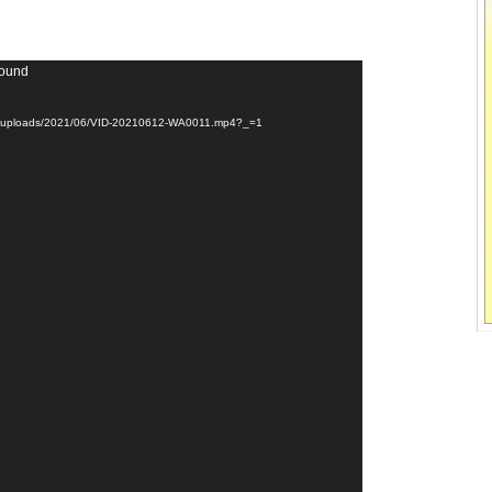
found
ent/uploads/2021/06/VID-20210612-WA0011.mp4?_=1