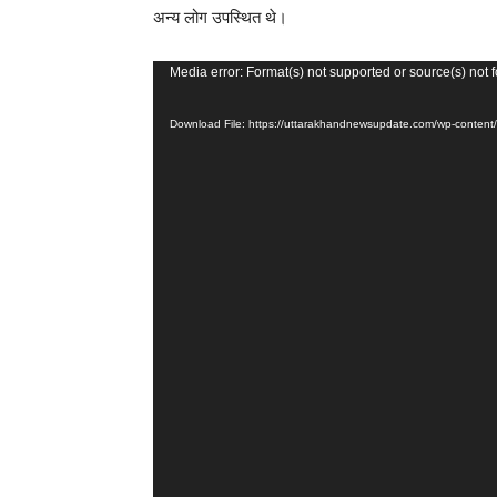
अन्य लोग उपस्थित थे।
V
Media error: Format(s) not supported or source(s) not 
i
Download File: https://uttarakhandnewsupdate.com/wp-cont
d
e
o
P
l
a
y
e
r