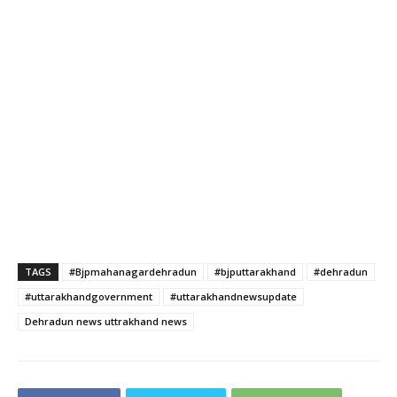
TAGS
#Bjpmahanagardehradun
#bjputtarakhand
#dehradun
#uttarakhandgovernment
#uttarakhandnewsupdate
Dehradun news uttrakhand news