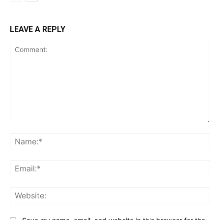
LEAVE A REPLY
Comment:
Na
Ema
Web