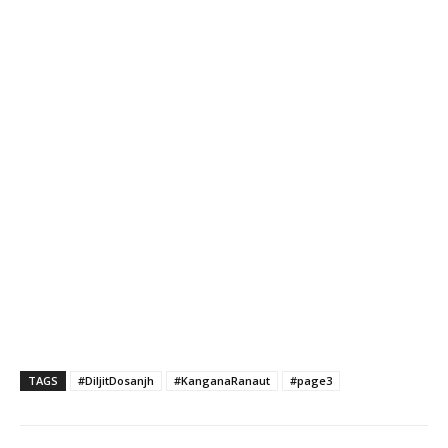
TAGS
#DiljitDosanjh
#KanganaRanaut
#page3