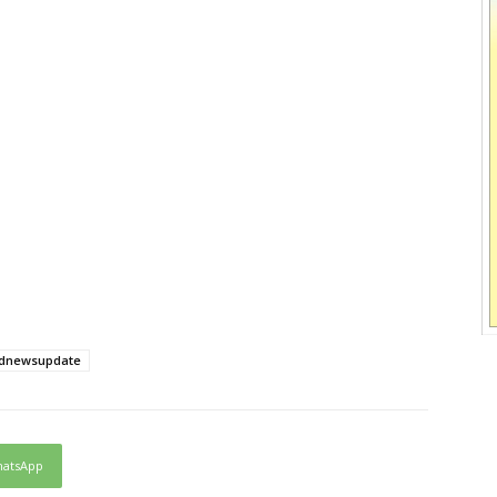
ndnewsupdate
atsApp