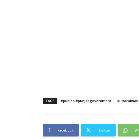
TAGS
#punjab #punjabgovernment
#uttarakha
Facebook
Twitter
Wh