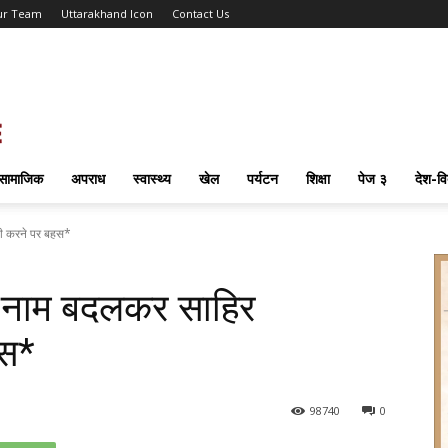
ur Team
Uttarakhand Icon
Contact Us
सामाजिक
अपराध
स्वास्थ्य
खेल
पर्यटन
शिक्षा
पेज ३
देश-वि
वी करने पर बहस*
ा नाम बदलकर साहिर
हस*
98
740
0