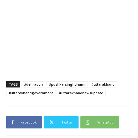
TAGS
#dehradun
#pushkarsinghdhami
#uttarakhand
#uttarakhandgovernment
#uttarakhandnewsupdate
Facebook
Twitter
WhatsApp