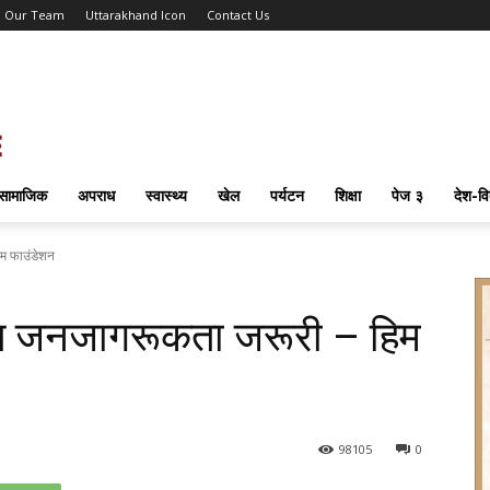
Our Team
Uttarakhand Icon
Contact Us
सामाजिक
अपराध
स्वास्थ्य
खेल
पर्यटन
शिक्षा
पेज ३
देश-वि
िम फाउंडेशन
्रति जनजागरूकता जरूरी – हिम
98
105
0