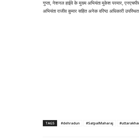
गुप्ता, नेशनल हाईवे के मुख्य अभियंता मुकेश परमार, एनएचपी
अभियंता राजीव कुमार सहित अनेक वरिष्ठ अधिकारी उपस्थित
TAGS
#dehradun
#SatpalMaharaj
#uttarakha