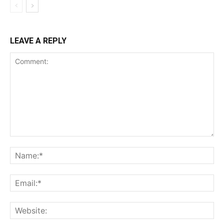
LEAVE A REPLY
Comment:
Na
Ema
Web