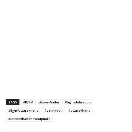
TAGS
#BJYM
#bjym4india
#bjymdehradun
#BjymUttarakhand
#dehradun
#uttarakhand
#uttarakhandnewsupdate