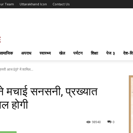
ur Team
Uttarakhand Icon
Contact Us
सामाजिक
अपराध
स्वास्थ्य
खेल
पर्यटन
शिक्षा
पेज ३
देश-वि
हस्ती आज BJP में शामिल...
ने मचाई सनसनी, प्रख्यात
िल होगी
98
940
0