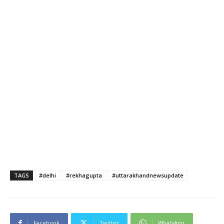
TAGS
#delhi
#rekhagupta
#uttarakhandnewsupdate
Facebook
Twitter
WhatsApp