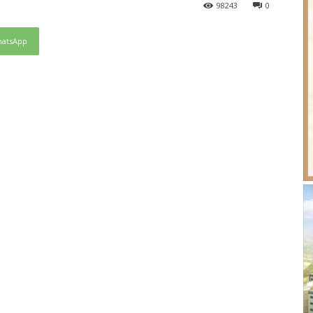
98
243
0
atsApp