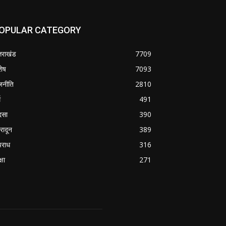
OPULAR CATEGORY
्तराखंड
7709
शेष
7093
जनीति
2810
म
491
दसा
390
हरादून
389
राध
316
्षा
271