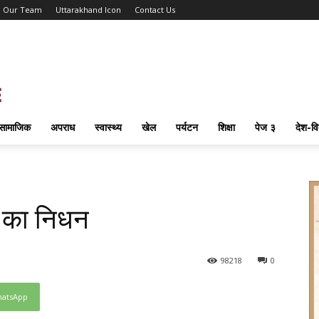
Our Team
Uttarakhand Icon
Contact Us
सामाजिक
अपराध
स्वास्थ्य
खेल
पर्यटन
शिक्षा
पेज ३
देश-वि
ल का निधन
98
218
0
atsApp