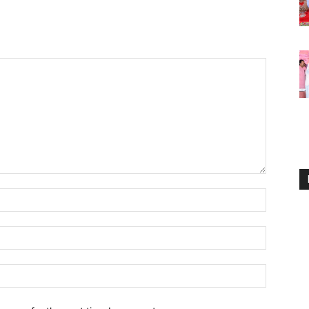
Name:*
Email:*
Website: