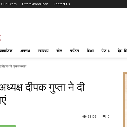
Our Team
Uttarakhand Icon
Contact Us
सामाजिक
अपराध
स्वास्थ्य
खेल
पर्यटन
शिक्षा
पेज ३
देश-वि
 झंडारोहण की शुभकामनाएं
अध्यक्ष दीपक गुप्ता ने दी
एं
98
105
0