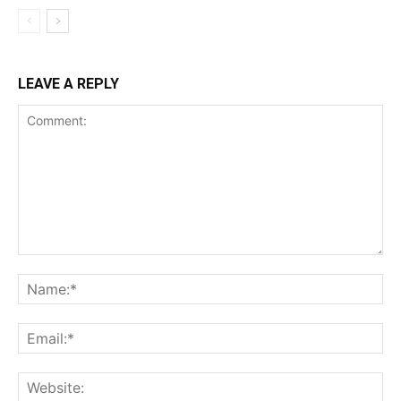
LEAVE A REPLY
Comment:
Na
Ema
Web