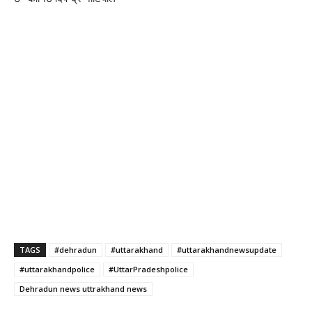
TAGS
#dehradun
#uttarakhand
#uttarakhandnewsupdate
#uttarakhandpolice
#UttarPradeshpolice
Dehradun news uttrakhand news