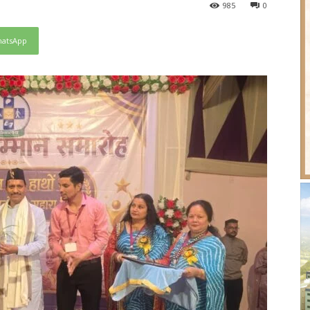
98
5
0
atsApp