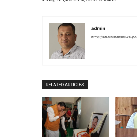
admin
https://uttarakhandnewsupd
RELATED ARTICLES