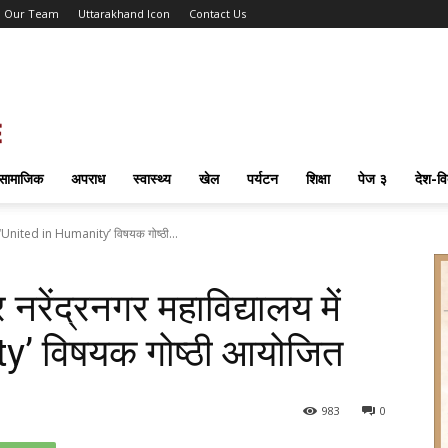
Our Team
Uttarakhand Icon
Contact Us
सामाजिक
अपराध
स्वास्थ्य
खेल
पर्यटन
शिक्षा
पेज ३
देश-वि
में ‘United in Humanity’ विषयक गोष्ठी...
नरेंद्रनगर महाविद्यालय में
y’ विषयक गोष्ठी आयोजित
98
3
0